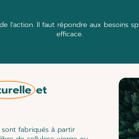
e l’action. Il
faut
répondre aux besoins sp
efficace
.
urelle
et
sont fabriqués à partir
 fibre de cellulose vierge ou